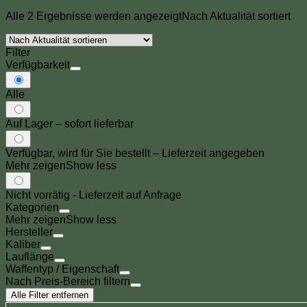
Alle 2 Ergebnisse werden angezeigt
Nach Aktualität sortiert
Filter
Verfügbarkeit
Alle
Auf Lager – sofort lieferbar
Verfügbar, wird für Sie bestellt – Lieferzeit angegeben
Mehr zeigen
Show less
Nicht vorrätig - Lieferzeit auf Anfrage
Kategorien
Mehr zeigen
Show less
Hersteller
Kaliber
Lauflänge
Waffentyp / Eigenschaft
Nach Preis-Bereich filtern
Alle Filter entfernen