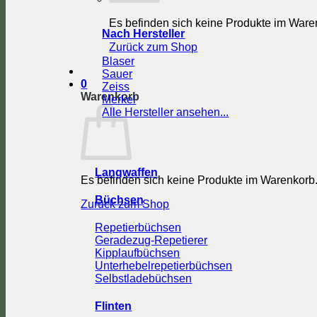
Es befinden sich keine Produkte im Ware
Nach Hersteller
Zurück zum Shop
Blaser
Sauer
0
Zeiss
Warenkorb
Merkel
Alle Hersteller ansehen...
Langwaffen
Es befinden sich keine Produkte im Warenkorb
Büchsen
Zurück zum Shop
Repetierbüchsen
Geradezug-Repetierer
Kipplaufbüchsen
Unterhebelrepetierbüchsen
Selbstladebüchsen
Flinten