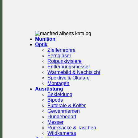
Munition
Optik
Zielfernrohre
Ferngläser
Rotpunktvisiere
Entfernungsmesser
Wärmebild & Nachtsicht
Spektive & Okulare
Montagen
Ausrüstung
Bekleidung
Bipods
Futterale & Koffer
Gewehrriemen
Hundebedarf
Messer
Rucksäcke & Taschen
Wildkameras