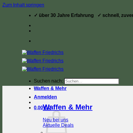
Zum Inhalt springen
✓ über 30 Jahre Erfahrung ✓ schnell, zuve
Suchen nach:
Waffen & Mehr
Anmelden
Waffen & Mehr
0,00
€
0
Neu bei uns
Aktuelle Deals