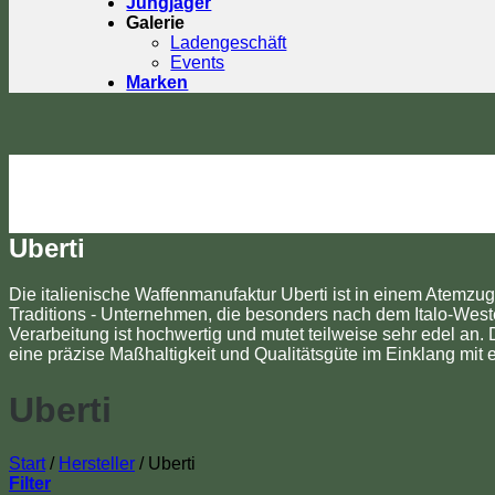
Jungjäger
Galerie
Ladengeschäft
Events
Marken
Uberti
Die italienische Waffenmanufaktur Uberti ist in einem Atemzu
Traditions - Unternehmen, die besonders nach dem Italo-West
Verarbeitung ist hochwertig und mutet teilweise sehr edel an
eine präzise Maßhaltigkeit und Qualitätsgüte im Einklang mit e
Uberti
Start
/
Hersteller
/
Uberti
Filter