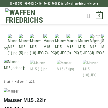
Zum
+49 5521 9997401
+49 176 46170002
info@waffen-friedrichs.com
Inhalt
springen
0
Add to
wishlist
Start
/
Kaliber
/
.22 l.r.
Mauser M15 .22lr