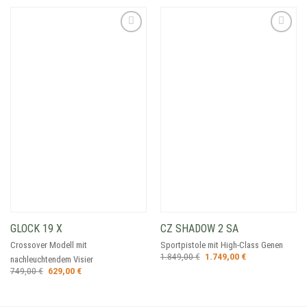
Add to
Add to
wishlist
wishlist
GLOCK 19 X
CZ SHADOW 2 SA
Crossover Modell mit
Sportpistole mit High-Class Genen
Ursprünglicher
Aktueller
1.849,00
€
1.749,00
€
nachleuchtendem Visier
Preis
Preis
Ursprünglicher
Aktueller
749,00
€
629,00
€
war:
ist:
Preis
Preis
1.849,00 €
1.749,00 €.
war:
ist:
749,00 €
629,00 €.